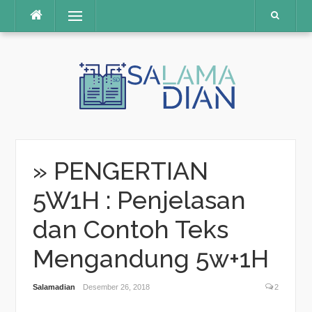
Menu
Skip
to
content
» PENGERTIAN
5W1H : Penjelasan
dan Contoh Teks
Mengandung 5w+1H
Salamadian
Desember 26, 2018
2