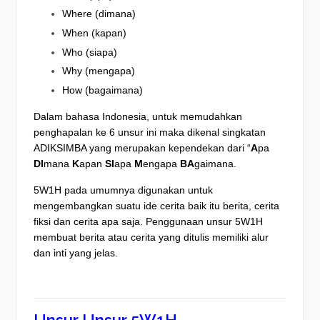
Where (dimana)
When (kapan)
Who (siapa)
Why (mengapa)
How (bagaimana)
Dalam bahasa Indonesia, untuk memudahkan
penghapalan ke 6 unsur ini maka dikenal singkatan
ADIKSIMBA yang merupakan kependekan dari
“
A
pa
DI
mana
K
apan
SI
apa
M
engapa
BA
gaimana.
5W1H pada umumnya digunakan untuk
mengembangkan suatu ide cerita baik itu berita, cerita
fiksi dan cerita apa saja. Penggunaan unsur 5W1H
membuat berita atau cerita yang ditulis memiliki alur
dan inti yang jelas.