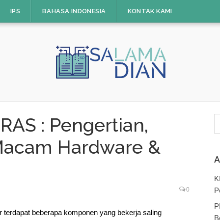
IPS
BAHASA INDONESIA
KONTAK KAMI
C
AS : Pengertian,
u
Macam Hardware &
A
K
0
P
P
 terdapat beberapa komponen yang bekerja saling
B