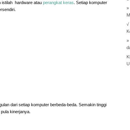
istilah hardware atau
perangkat keras
. Setiap komputer
»
rsendiri.
M
√
K
»
d
K
U
ulan dari setiap komputer berbeda-beda. Semakin tinggi
pula kinerjanya.