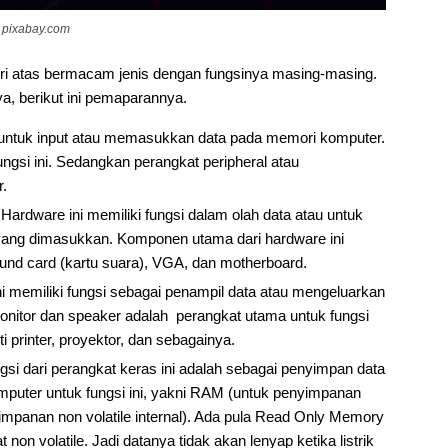
pixabay.com
rdiri atas bermacam jenis dengan fungsinya masing-masing.
ya, berikut ini pemaparannya.
 untuk input atau memasukkan data pada memori komputer.
gsi ini. Sedangkan perangkat peripheral atau
.
ardware ini memiliki fungsi dalam olah data atau untuk
yang dimasukkan. Komponen utama dari hardware ini
und card (kartu suara), VGA, dan motherboard.
ni memiliki fungsi sebagai penampil data atau mengeluarkan
nitor dan speaker adalah perangkat utama untuk fungsi
printer, proyektor, dan sebagainya.
si dari perangkat keras ini adalah sebagai penyimpan data
mputer untuk fungsi ini, yakni RAM (untuk penyimpanan
yimpanan non volatile internal). Ada pula Read Only Memory
on volatile. Jadi datanya tidak akan lenyap ketika listrik