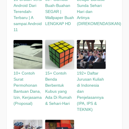
Android Dari
Buah-Buahan
Sunda Sehari
Terendah-
SEGAR |
Hari dan
Terbaru | A
Wallpaper Buah
Artinya
sampai Android
LENGKAP HD
(DIREKOMENDASIKAN)
11
10+ Contoh
15+ Contoh
192+ Daftar
Surat
Benda
Jurusan Kuliah
Permohonan
Berbentuk
di Indonesia
Bantuan Dana,
Kubus yang
dan
Izin, Kerjasama
Ada Di Rumah
Penjelasannya
(Proposal)
& Sehari-Hari
(IPA, IPS &
TEKNIK)