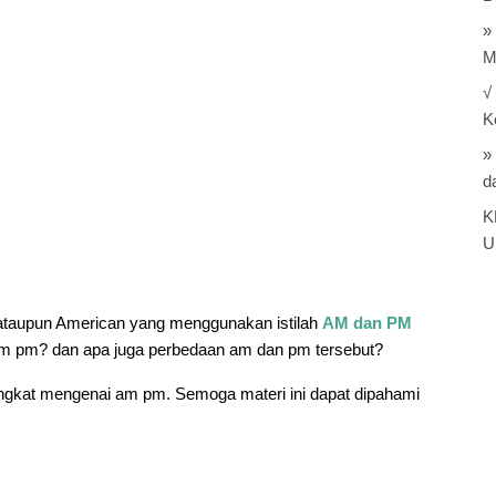
»
M
√
K
»
d
K
U
h ataupun American yang menggunakan istilah
AM dan PM
am pm? dan apa juga perbedaan am dan pm tersebut?
ingkat mengenai am pm. Semoga materi ini dapat dipahami