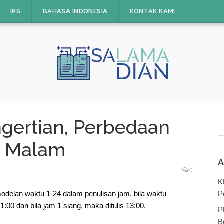
IPS
BAHASA INDONESIA
KONTAK KAMI
C
gertian, Perbedaan
u
u Malam
A
0
K
odelan waktu 1-24 dalam penulisan jam, bila waktu
P
00 dan bila jam 1 siang, maka ditulis 13:00.
P
B