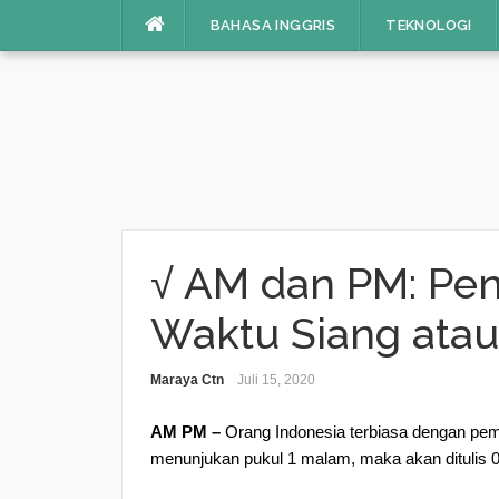
BAHASA INGGRIS
TEKNOLOGI
Skip
to
content
√ AM dan PM: Pen
Waktu Siang ata
Maraya Ctn
Juli 15, 2020
AM PM –
Orang Indonesia terbiasa dengan pem
menunjukan pukul 1 malam, maka akan ditulis 01: