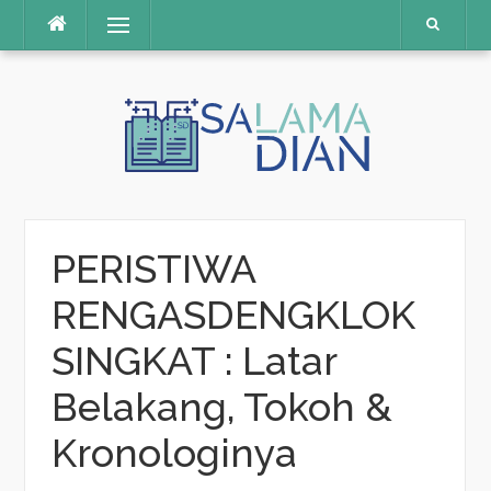
Menu
Skip
to
content
PERISTIWA
RENGASDENGKLOK
SINGKAT : Latar
Belakang, Tokoh &
Kronologinya