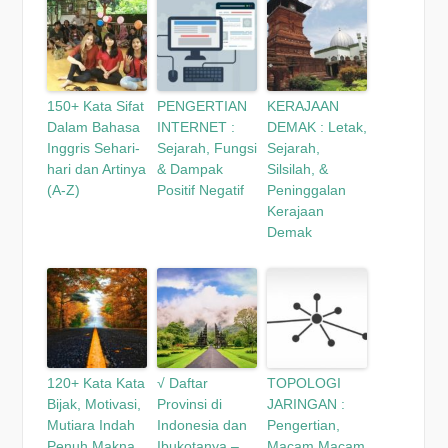
150+ Kata Sifat
PENGERTIAN
KERAJAAN
Dalam Bahasa
INTERNET :
DEMAK : Letak,
Inggris Sehari-
Sejarah, Fungsi
Sejarah,
hari dan Artinya
& Dampak
Silsilah, &
(A-Z)
Positif Negatif
Peninggalan
Kerajaan
Demak
120+ Kata Kata
√ Daftar
TOPOLOGI
Bijak, Motivasi,
Provinsi di
JARINGAN :
Mutiara Indah
Indonesia dan
Pengertian,
Penuh Makna
Ibukotanya –
Macam Macam