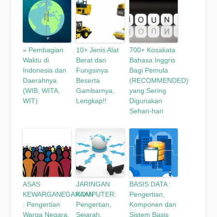
» Pembagian
10+ Jenis Alat
700+ Kosakata
Waktu di
Berat dan
Bahasa Inggris
Indonesia dan
Fungsinya
Bagi Pemula
Daerahnya
Beserta
(RECOMMENDED)
(WIB, WITA,
Gambarnya,
yang Sering
WIT)
Lengkap!!
Digunakan
Sehari-hari
ASAS
JARINGAN
BASIS DATA :
KEWARGANEGARAAN
KOMPUTER:
Pengertian,
: Pengertian
Pengertian,
Komponen dan
Warga Negara,
Sejarah,
Sistem Basis