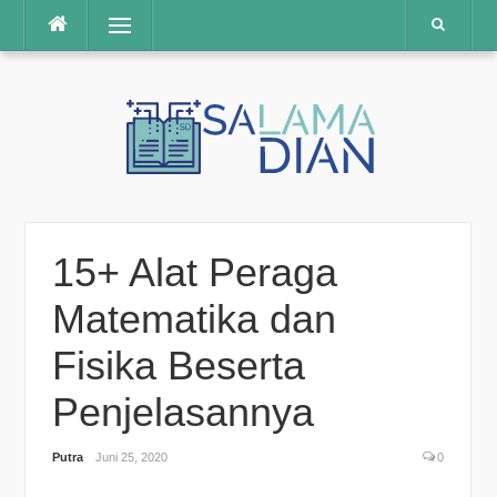
Menu
Skip
to
content
15+ Alat Peraga
Matematika dan
Fisika Beserta
Penjelasannya
Putra
Juni 25, 2020
0