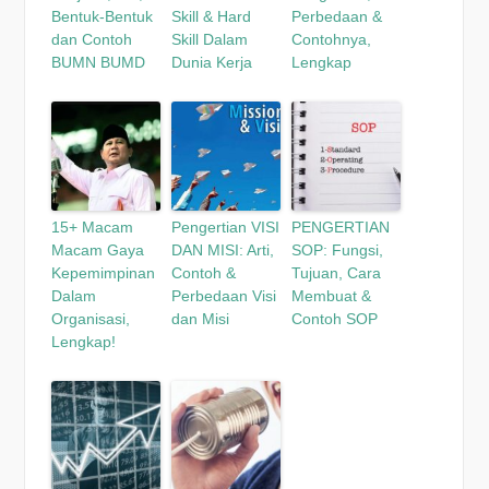
Bentuk-Bentuk
Skill & Hard
Perbedaan &
dan Contoh
Skill Dalam
Contohnya,
BUMN BUMD
Dunia Kerja
Lengkap
15+ Macam
Pengertian VISI
PENGERTIAN
Macam Gaya
DAN MISI: Arti,
SOP: Fungsi,
Kepemimpinan
Contoh &
Tujuan, Cara
Dalam
Perbedaan Visi
Membuat &
Organisasi,
dan Misi
Contoh SOP
Lengkap!