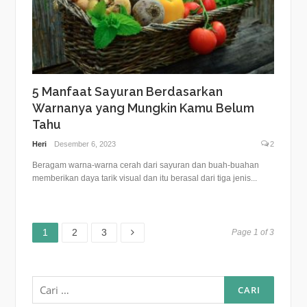
5 Manfaat Sayuran Berdasarkan
Warnanya yang Mungkin Kamu Belum
Tahu
Heri
Desember 6, 2023
2
Beragam warna-warna cerah dari sayuran dan buah-buahan
memberikan daya tarik visual dan itu berasal dari tiga jenis...
Page
Page
Page
1
2
3
Page 1 of 3
Cari
untuk: