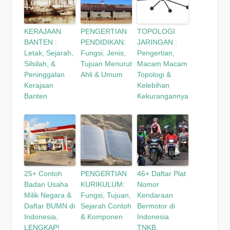
KERAJAAN
PENGERTIAN
TOPOLOGI
BANTEN :
PENDIDIKAN:
JARINGAN :
Letak, Sejarah,
Fungsi, Jenis,
Pengertian,
Silsilah, &
Tujuan Menurut
Macam Macam
Peninggalan
Ahli & Umum
Topologi &
Kerajaan
Kelebihan
Banten
Kekurangannya
25+ Contoh
PENGERTIAN
46+ Daftar Plat
Badan Usaha
KURIKULUM:
Nomor
Milik Negara &
Fungsi, Tujuan,
Kendaraan
Daftar BUMN di
Sejarah Contoh
Bermotor di
Indonesia,
& Komponen
Indonesia
LENGKAP!
TNKB,