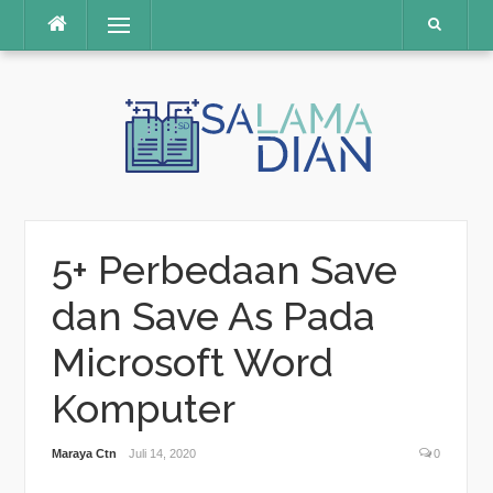
Menu
Skip
to
content
5+ Perbedaan Save
dan Save As Pada
Microsoft Word
Komputer
Maraya Ctn
Juli 14, 2020
0