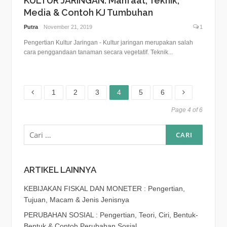
KULTUR JARINGAN: Manfaat, Teknik,
Media & Contoh KJ Tumbuhan
Putra
November 21, 2019
1
Pengertian Kultur Jaringan - Kultur jaringan merupakan salah
cara penggandaan tanaman secara vegetatif. Teknik...
Page
Page
Page
Page
Page
Page
1
2
3
4
5
6
Page 4 of 6
Cari
untuk:
ARTIKEL LAINNYA
KEBIJAKAN FISKAL DAN MONETER : Pengertian,
Tujuan, Macam & Jenis Jenisnya
PERUBAHAN SOSIAL : Pengertian, Teori, Ciri, Bentuk-
Bentuk & Contoh Perubahan Sosial