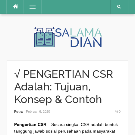
Menu
Skip
to
content
√ PENGERTIAN CSR
Adalah: Tujuan,
Konsep & Contoh
Putra
Februari 6, 2020
0
Pengertian CSR
– Secara singkat CSR adalah bentuk
tanggung jawab sosial perusahaan pada masyarakat