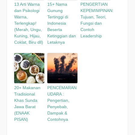
13 Arti Warna
15+ Nama
PENGERTIAN
dan Psikologi
Gunung
KEPEMIMPINAN:
Warna,
Tertinggi di
Tujuan, Teori,
Terlengkap!
Indonesia
Fungsi dan
(Merah, Ungu,
Beserta
Contoh
Kuning, Hijau,
Ketinggian dan
Leadership
Coklat, Biru dll)
Letaknya
20+ Makanan
PENCEMARAN
Tradisional
UDARA :
Khas Sunda
Pengertian,
Jawa Barat
Penyebab,
(ENAAK
Dampak &
PISAN)
Contohnya